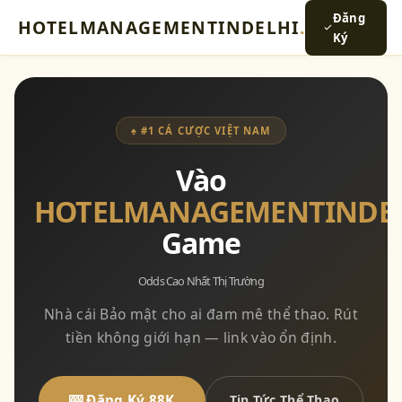
Đăng
HOTELMANAGEMENTINDELHI
.
Ký
♠ #1 CÁ CƯỢC VIỆT NAM
Vào
HOTELMANAGEMENTINDE
Game
Odds Cao Nhất Thị Trường
Nhà cái Bảo mật cho ai đam mê thể thao. Rút
tiền không giới hạn — link vào ổn định.
🎰 Đăng Ký 88K
Tin Tức Thể Thao