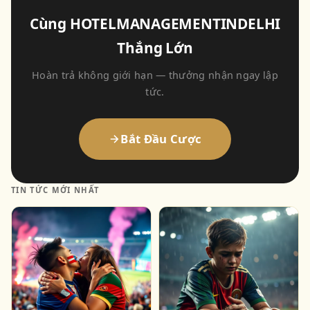
Cùng HOTELMANAGEMENTINDELHI
Thắng Lớn
Hoàn trả không giới hạn — thưởng nhận ngay lập
tức.
Bắt Đầu Cược
TIN TỨC MỚI NHẤT