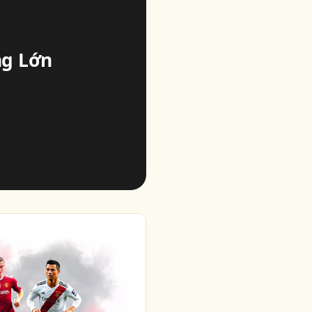
g Lớn