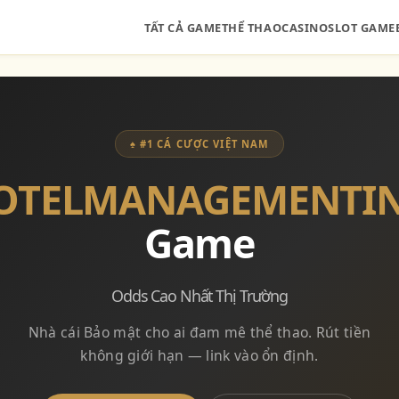
TẤT CẢ GAME
THỂ THAO
CASINO
SLOT GAME
♠ #1 CÁ CƯỢC VIỆT NAM
OTELMANAGEMENTIN
Game
Odds Cao Nhất Thị Trường
Nhà cái Bảo mật cho ai đam mê thể thao. Rút tiền
không giới hạn — link vào ổn định.