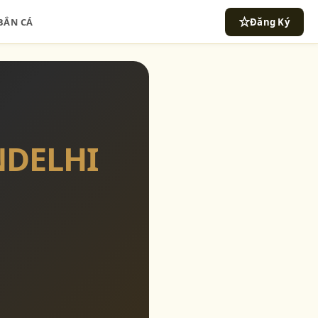
BẮN CÁ
Đăng Ký
DELHI