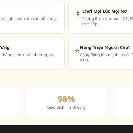
Chơi Mọi Lúc Mọi Nơi
📱
được ghi nhận, tra cứu dễ dàng.
Tương thích Android, iOS, P
trực tiếp.
ường
Hàng Triệu Người Chơi
⭐
t, thắng cược nhận thưởng cao
Cộng đồng lớn mạnh, uy tín
năm.
98%
Giao Dịch Thành Công