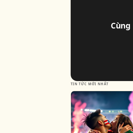
Cùng
TIN TỨC MỚI NHẤT