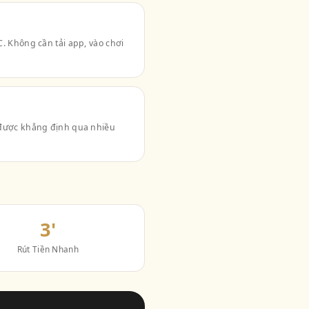
C. Không cần tải app, vào chơi
 được khẳng định qua nhiều
3'
Rút Tiền Nhanh