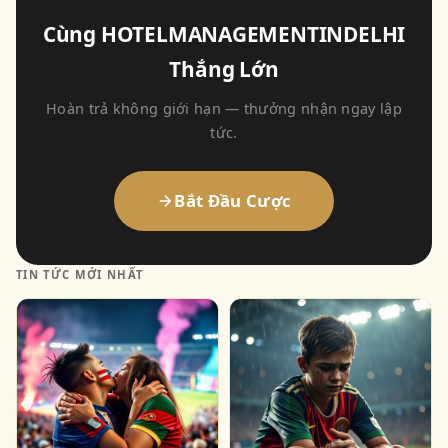
Cùng HOTELMANAGEMENTINDELHI
Thắng Lớn
Hoàn trả không giới hạn — thưởng nhận ngay lập
tức.
Bắt Đầu Cược
TIN TỨC MỚI NHẤT