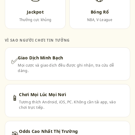
Jackpot
Bóng Rổ
Thưởng cực khủng
NBA, V-League
VÌ SAO NGƯỜI CHƠI TIN TƯỞNG
Giao Dịch Minh Bạch
✅
Mọi cược và giao dịch đều được ghi nhận, tra cứu dễ
dàng.
Chơi Mọi Lúc Mọi Nơi
📱
Tương thích Android, iOS, PC. Không cần tải app, vào
chơi trực tiếp.
Odds Cao Nhất Thị Trường
🎯