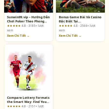
Sunwin99.vip – Hướng Dẫn
Bonus Game Bài Và Casino
Chơi Poker Theo Phong
Đặc Biệt Tại
Cách Aggressive Cho
s666vietnam.com: Đọc
★★★★★
4.8 · 3185+ lượt
★★★★★
4.8 · 2566+ lượt
Người Mới
Trước Khi Nhận
xem
xem
Xem Chi Tiết →
Xem Chi Tiết →
Compare Lottery Formats
the Smart Way: Find Your
Match on DABET
★★★★★
4.8 · 2151+ lượt