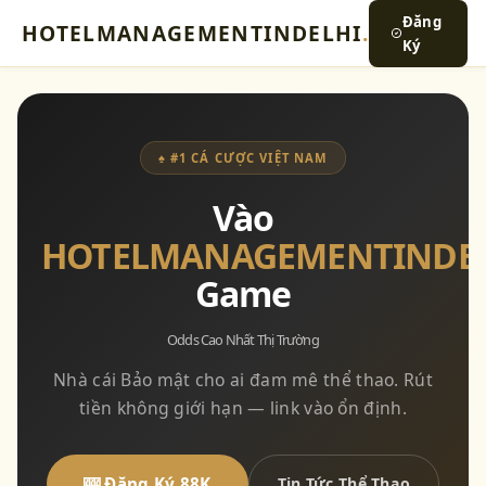
Đăng
HOTELMANAGEMENTINDELHI
.
Ký
♠ #1 CÁ CƯỢC VIỆT NAM
Vào
HOTELMANAGEMENTINDE
Game
Odds Cao Nhất Thị Trường
Nhà cái Bảo mật cho ai đam mê thể thao. Rút
tiền không giới hạn — link vào ổn định.
🎰 Đăng Ký 88K
Tin Tức Thể Thao