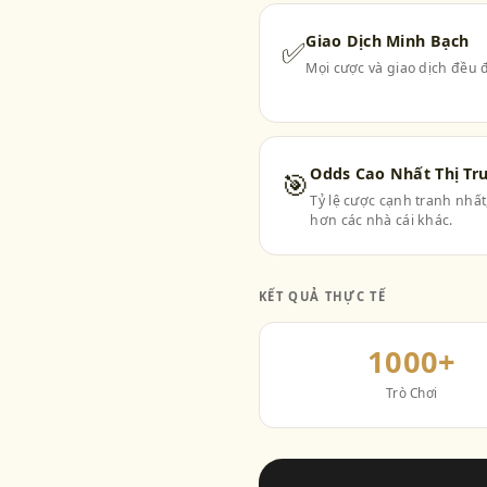
Giao Dịch Minh Bạch
✅
Mọi cược và giao dịch đều 
Odds Cao Nhất Thị Tr
🎯
Tỷ lệ cược cạnh tranh nhấ
hơn các nhà cái khác.
KẾT QUẢ THỰC TẾ
1000+
Trò Chơi