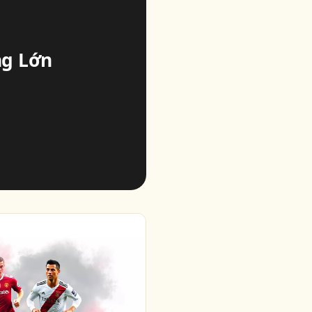
g Lớn