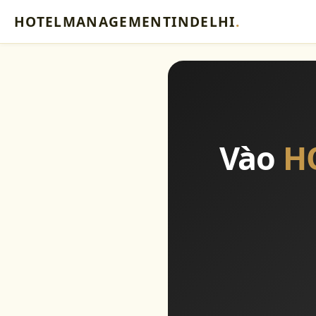
HOTELMANAGEMENTINDELHI
.
Vào
H