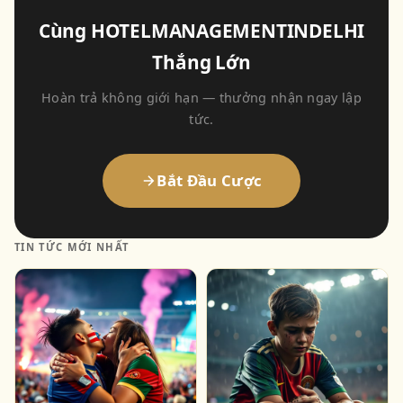
Cùng HOTELMANAGEMENTINDELHI
Thắng Lớn
Hoàn trả không giới hạn — thưởng nhận ngay lập
tức.
Bắt Đầu Cược
TIN TỨC MỚI NHẤT