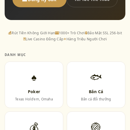
💰
Rút Tiền Không Giới Hạn
🎰
1000+ Trò Chơi
🔒
Bảo Mật SSL 256-bit
🃏
Live Casino Đẳng Cấp
⭐
Hàng Triệu Người Chơi
DANH MỤC
♠
🐟
Poker
Bắn Cá
Texas Hold'em, Omaha
Bắn cá đổi thưởng
💰
🏐