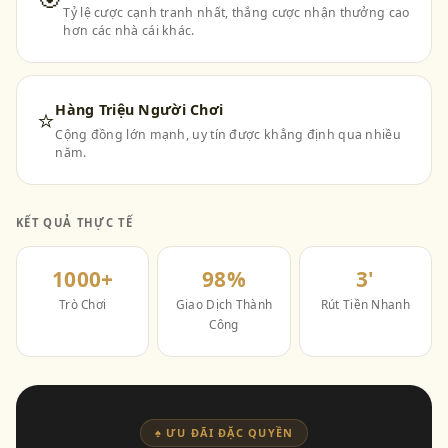
Tỷ lệ cược cạnh tranh nhất, thắng cược nhận thưởng cao
hơn các nhà cái khác.
Hàng Triệu Người Chơi
⭐
Cộng đồng lớn mạnh, uy tín được khẳng định qua nhiều
năm.
KẾT QUẢ THỰC TẾ
1000+
98%
3'
Trò Chơi
Giao Dịch Thành
Rút Tiền Nhanh
Công
♠ ƯU ĐÃI ĐẶC QUYỀN