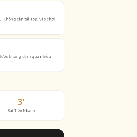
C. Không cần tải app, vào chơi
 được khẳng định qua nhiều
3'
Rút Tiền Nhanh