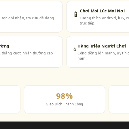
Chơi Mọi Lúc Mọi Nơi
📱
được ghi nhận, tra cứu dễ dàng.
Tương thích Android, iOS, P
trực tiếp.
ường
Hàng Triệu Người Chơi
⭐
t, thắng cược nhận thưởng cao
Cộng đồng lớn mạnh, uy tín
năm.
98%
Giao Dịch Thành Công