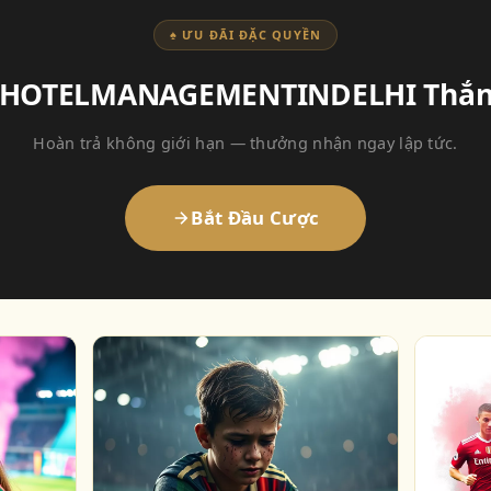
♠ ƯU ĐÃI ĐẶC QUYỀN
 HOTELMANAGEMENTINDELHI Thắn
Hoàn trả không giới hạn — thưởng nhận ngay lập tức.
Bắt Đầu Cược