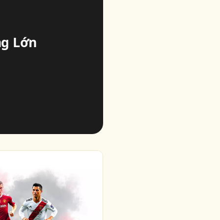
g Lớn