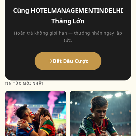
Cùng HOTELMANAGEMENTINDELHI
Thắng Lớn
Hoàn trả không giới hạn — thưởng nhận ngay lập
tức.
Bắt Đầu Cược
TIN TỨC MỚI NHẤT