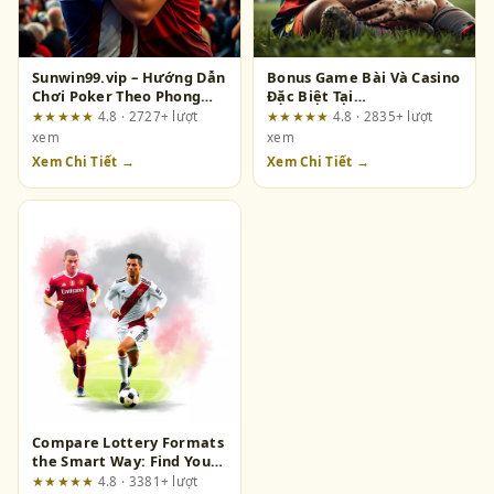
Sunwin99.vip – Hướng Dẫn
Bonus Game Bài Và Casino
Chơi Poker Theo Phong
Đặc Biệt Tại
Cách Aggressive Cho
s666vietnam.com: Đọc
★★★★★
4.8 · 2727+ lượt
★★★★★
4.8 · 2835+ lượt
Người Mới
Trước Khi Nhận
xem
xem
Xem Chi Tiết →
Xem Chi Tiết →
Compare Lottery Formats
the Smart Way: Find Your
Match on DABET
★★★★★
4.8 · 3381+ lượt