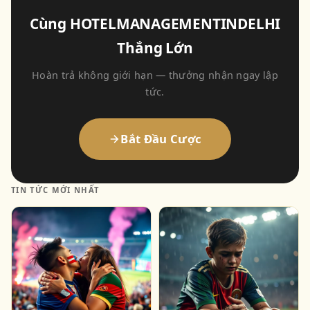
Cùng HOTELMANAGEMENTINDELHI
Thắng Lớn
Hoàn trả không giới hạn — thưởng nhận ngay lập
tức.
Bắt Đầu Cược
TIN TỨC MỚI NHẤT