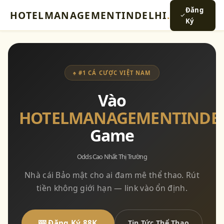
Đăng
HOTELMANAGEMENTINDELHI
.
Ký
♠ #1 CÁ CƯỢC VIỆT NAM
Vào
HOTELMANAGEMENTINDE
Game
Odds Cao Nhất Thị Trường
Nhà cái Bảo mật cho ai đam mê thể thao. Rút
tiền không giới hạn — link vào ổn định.
🎰 Đăng Ký 88K
Tin Tức Thể Thao