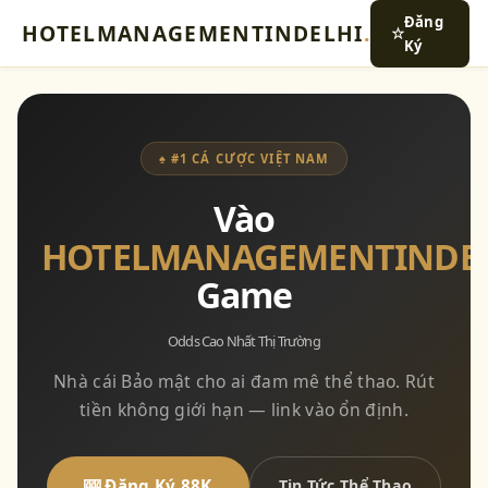
Đăng
HOTELMANAGEMENTINDELHI
.
Ký
♠ #1 CÁ CƯỢC VIỆT NAM
Vào
HOTELMANAGEMENTINDE
Game
Odds Cao Nhất Thị Trường
Nhà cái Bảo mật cho ai đam mê thể thao. Rút
tiền không giới hạn — link vào ổn định.
🎰 Đăng Ký 88K
Tin Tức Thể Thao