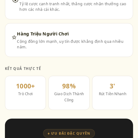
Tỷ lệ cược cạnh tranh nhất, thắng cược nhận thưởng cao
hơn các nhà cái khác.
Hàng Triệu Người Chơi
⭐
Cộng đồng lớn mạnh, uy tín được khẳng định qua nhiều
năm.
KẾT QUẢ THỰC TẾ
1000+
98%
3'
Trò Chơi
Giao Dịch Thành
Rút Tiền Nhanh
Công
♠ ƯU ĐÃI ĐẶC QUYỀN