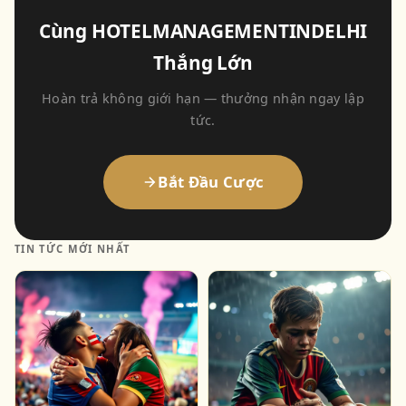
Cùng HOTELMANAGEMENTINDELHI
Thắng Lớn
Hoàn trả không giới hạn — thưởng nhận ngay lập
tức.
Bắt Đầu Cược
TIN TỨC MỚI NHẤT