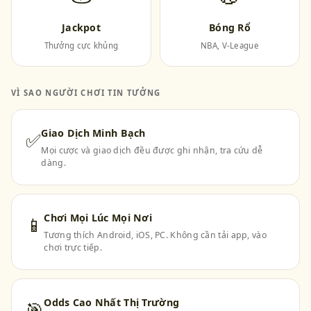
Jackpot
Bóng Rổ
Thưởng cực khủng
NBA, V-League
VÌ SAO NGƯỜI CHƠI TIN TƯỞNG
Giao Dịch Minh Bạch
✅
Mọi cược và giao dịch đều được ghi nhận, tra cứu dễ
dàng.
Chơi Mọi Lúc Mọi Nơi
📱
Tương thích Android, iOS, PC. Không cần tải app, vào
chơi trực tiếp.
Odds Cao Nhất Thị Trường
🎯