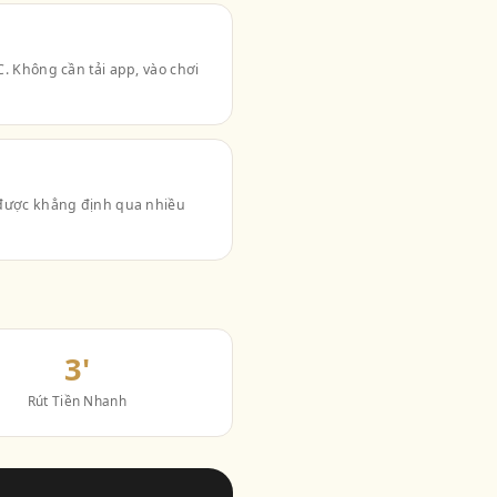
C. Không cần tải app, vào chơi
 được khẳng định qua nhiều
3'
Rút Tiền Nhanh