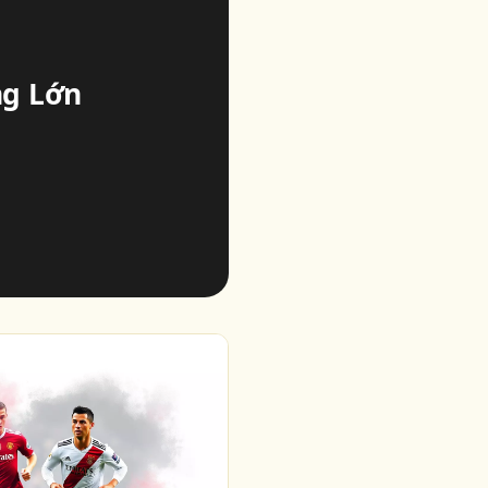
g Lớn