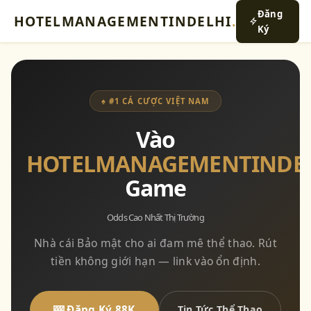
Đăng
HOTELMANAGEMENTINDELHI
.
Ký
♠ #1 CÁ CƯỢC VIỆT NAM
Vào
HOTELMANAGEMENTINDE
Game
Odds Cao Nhất Thị Trường
Nhà cái Bảo mật cho ai đam mê thể thao. Rút
tiền không giới hạn — link vào ổn định.
🎰 Đăng Ký 88K
Tin Tức Thể Thao