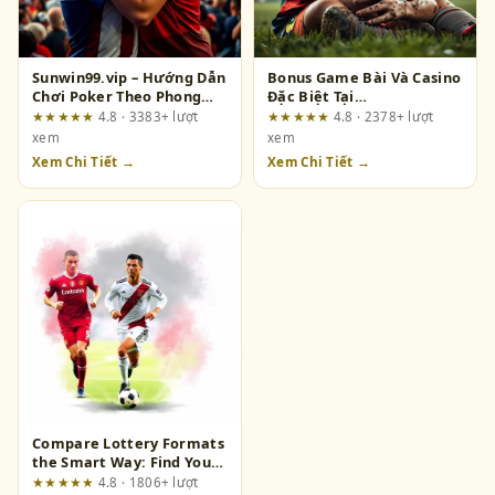
Sunwin99.vip – Hướng Dẫn
Bonus Game Bài Và Casino
Chơi Poker Theo Phong
Đặc Biệt Tại
Cách Aggressive Cho
s666vietnam.com: Đọc
★★★★★
4.8 · 3383+ lượt
★★★★★
4.8 · 2378+ lượt
Người Mới
Trước Khi Nhận
xem
xem
Xem Chi Tiết →
Xem Chi Tiết →
Compare Lottery Formats
the Smart Way: Find Your
Match on DABET
★★★★★
4.8 · 1806+ lượt