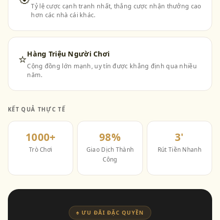
Tỷ lệ cược cạnh tranh nhất, thắng cược nhận thưởng cao
hơn các nhà cái khác.
Hàng Triệu Người Chơi
⭐
Cộng đồng lớn mạnh, uy tín được khẳng định qua nhiều
năm.
KẾT QUẢ THỰC TẾ
1000+
98%
3'
Trò Chơi
Giao Dịch Thành
Rút Tiền Nhanh
Công
♠ ƯU ĐÃI ĐẶC QUYỀN