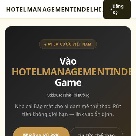
Đăng
HOTELMANAGEMENTINDELHI
.
Ký
♠ #1 CÁ CƯỢC VIỆT NAM
Vào
HOTELMANAGEMENTINDE
Game
Odds Cao Nhất Thị Trường
Nhà cái Bảo mật cho ai đam mê thể thao. Rút
tiền không giới hạn — link vào ổn định.
🎰 Đăng Ký 88K
Tin Tức Thể Thao