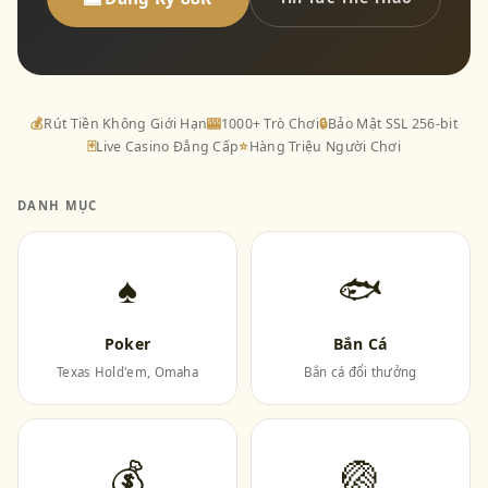
💰
Rút Tiền Không Giới Hạn
🎰
1000+ Trò Chơi
🔒
Bảo Mật SSL 256-bit
🃏
Live Casino Đẳng Cấp
⭐
Hàng Triệu Người Chơi
DANH MỤC
♠
🐟
Poker
Bắn Cá
Texas Hold'em, Omaha
Bắn cá đổi thưởng
💰
🏐