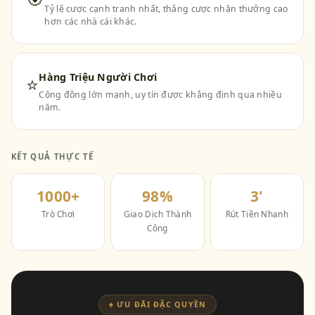
Tỷ lệ cược cạnh tranh nhất, thắng cược nhận thưởng cao
hơn các nhà cái khác.
Hàng Triệu Người Chơi
⭐
Cộng đồng lớn mạnh, uy tín được khẳng định qua nhiều
năm.
KẾT QUẢ THỰC TẾ
1000+
98%
3'
Trò Chơi
Giao Dịch Thành
Rút Tiền Nhanh
Công
♠ ƯU ĐÃI ĐẶC QUYỀN