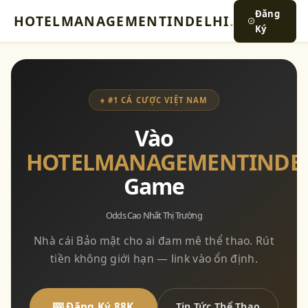
Đăng
HOTELMANAGEMENTINDELHI
.
Ký
♠ #1 CÁ CƯỢC VIỆT NAM
Vào
HOTELMANAGEMENTINDE
Game
Odds Cao Nhất Thị Trường
Nhà cái Bảo mật cho ai đam mê thể thao. Rút
tiền không giới hạn — link vào ổn định.
🎰 Đăng Ký 88K
Tin Tức Thể Thao