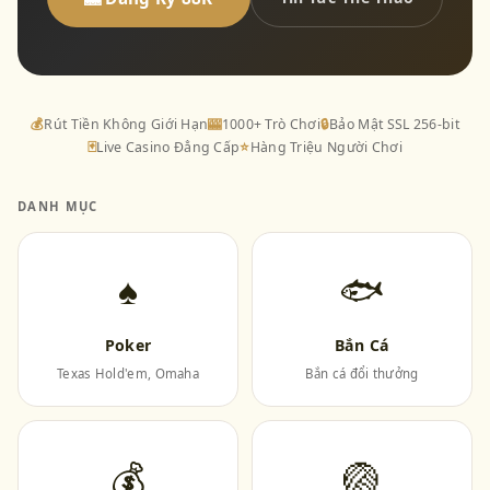
💰
Rút Tiền Không Giới Hạn
🎰
1000+ Trò Chơi
🔒
Bảo Mật SSL 256-bit
🃏
Live Casino Đẳng Cấp
⭐
Hàng Triệu Người Chơi
DANH MỤC
♠
🐟
Poker
Bắn Cá
Texas Hold'em, Omaha
Bắn cá đổi thưởng
💰
🏐