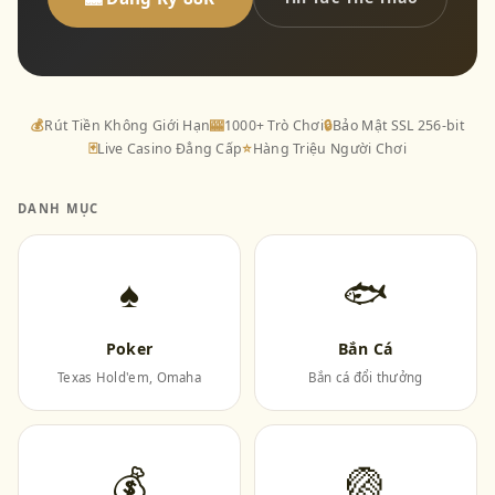
💰
Rút Tiền Không Giới Hạn
🎰
1000+ Trò Chơi
🔒
Bảo Mật SSL 256-bit
🃏
Live Casino Đẳng Cấp
⭐
Hàng Triệu Người Chơi
DANH MỤC
♠
🐟
Poker
Bắn Cá
Texas Hold'em, Omaha
Bắn cá đổi thưởng
💰
🏐