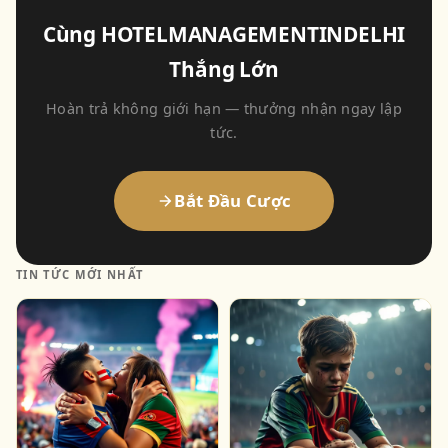
Cùng HOTELMANAGEMENTINDELHI
Thắng Lớn
Hoàn trả không giới hạn — thưởng nhận ngay lập
tức.
Bắt Đầu Cược
TIN TỨC MỚI NHẤT