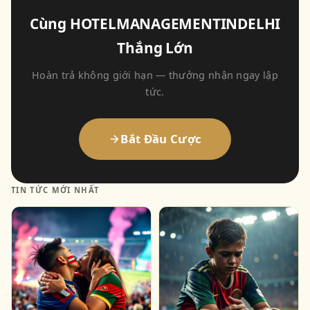
Cùng HOTELMANAGEMENTINDELHI
Thắng Lớn
Hoàn trả không giới hạn — thưởng nhận ngay lập
tức.
Bắt Đầu Cược
TIN TỨC MỚI NHẤT