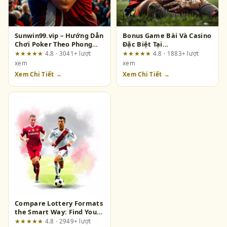
Sunwin99.vip – Hướng Dẫn
Bonus Game Bài Và Casino
Chơi Poker Theo Phong
Đặc Biệt Tại
Cách Aggressive Cho
s666vietnam.com: Đọc
★★★★★
4.8 · 3041+ lượt
★★★★★
4.8 · 1883+ lượt
Người Mới
Trước Khi Nhận
xem
xem
Xem Chi Tiết →
Xem Chi Tiết →
Compare Lottery Formats
the Smart Way: Find Your
Match on DABET
★★★★★
4.8 · 2949+ lượt