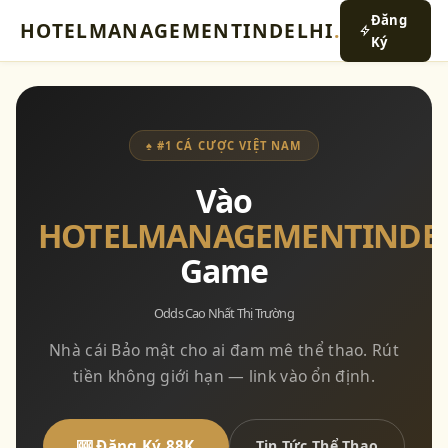
Đăng
HOTELMANAGEMENTINDELHI
.
Ký
♠ #1 CÁ CƯỢC VIỆT NAM
Vào
HOTELMANAGEMENTINDE
Game
Odds Cao Nhất Thị Trường
Nhà cái Bảo mật cho ai đam mê thể thao. Rút
tiền không giới hạn — link vào ổn định.
🎰 Đăng Ký 88K
Tin Tức Thể Thao