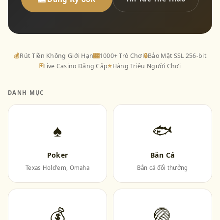
💰
Rút Tiền Không Giới Hạn
🎰
1000+ Trò Chơi
🔒
Bảo Mật SSL 256-bit
🃏
Live Casino Đẳng Cấp
⭐
Hàng Triệu Người Chơi
DANH MỤC
♠
🐟
Poker
Bắn Cá
Texas Hold'em, Omaha
Bắn cá đổi thưởng
💰
🏐