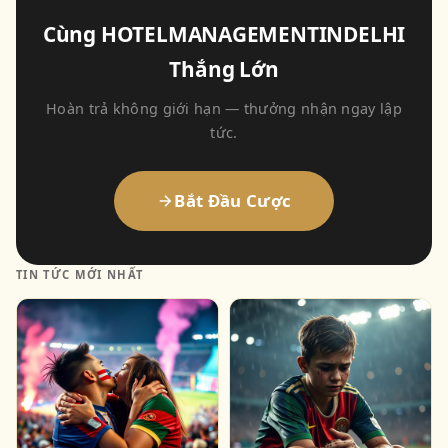
Cùng HOTELMANAGEMENTINDELHI
Thắng Lớn
Hoàn trả không giới hạn — thưởng nhận ngay lập
tức.
Bắt Đầu Cược
TIN TỨC MỚI NHẤT