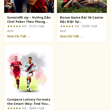
Sunwin99.vip – Hướng Dẫn
Bonus Game Bài Và Casino
Chơi Poker Theo Phong
Đặc Biệt Tại
Cách Aggressive Cho
s666vietnam.com: Đọc
★★★★★
4.8 · 3132+ lượt
★★★★★
4.8 · 3298+ lượt
Người Mới
Trước Khi Nhận
xem
xem
Xem Chi Tiết →
Xem Chi Tiết →
Compare Lottery Formats
the Smart Way: Find Your
Match on DABET
★★★★★
4.8 · 3040+ lượt