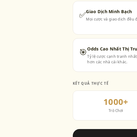
Giao Dịch Minh Bạch
✅
Mọi cược và giao dịch đều 
Odds Cao Nhất Thị Tr
🎯
Tỷ lệ cược cạnh tranh nhấ
hơn các nhà cái khác.
KẾT QUẢ THỰC TẾ
1000+
Trò Chơi