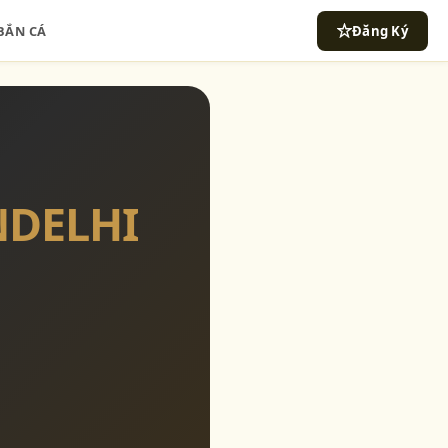
BẮN CÁ
Đăng Ký
DELHI