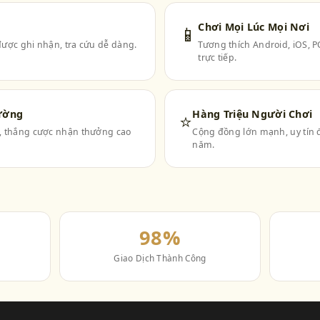
Chơi Mọi Lúc Mọi Nơi
📱
được ghi nhận, tra cứu dễ dàng.
Tương thích Android, iOS, P
trực tiếp.
ường
Hàng Triệu Người Chơi
⭐
t, thắng cược nhận thưởng cao
Cộng đồng lớn mạnh, uy tín
năm.
98%
Giao Dịch Thành Công