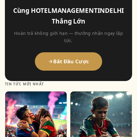
Cùng HOTELMANAGEMENTINDELHI
Thắng Lớn
Hoàn trả không giới hạn — thưởng nhận ngay lập
tức.
Bắt Đầu Cược
TIN TỨC MỚI NHẤT