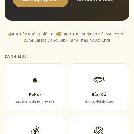
💰
Rút Tiền Không Giới Hạn
🎰
1000+ Trò Chơi
🔒
Bảo Mật SSL 256-bit
🃏
Live Casino Đẳng Cấp
⭐
Hàng Triệu Người Chơi
DANH MỤC
♠
🐟
Poker
Bắn Cá
Texas Hold'em, Omaha
Bắn cá đổi thưởng
💰
🏐