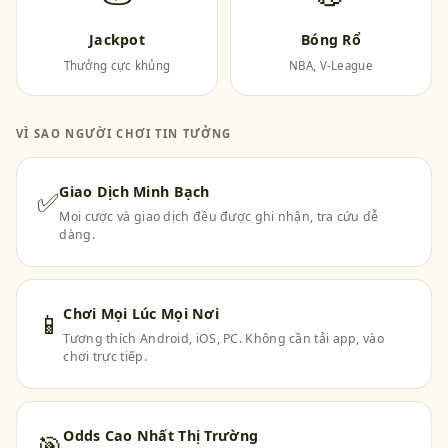
Jackpot
Bóng Rổ
Thưởng cực khủng
NBA, V-League
VÌ SAO NGƯỜI CHƠI TIN TƯỞNG
Giao Dịch Minh Bạch
✅
Mọi cược và giao dịch đều được ghi nhận, tra cứu dễ
dàng.
Chơi Mọi Lúc Mọi Nơi
📱
Tương thích Android, iOS, PC. Không cần tải app, vào
chơi trực tiếp.
Odds Cao Nhất Thị Trường
🎯