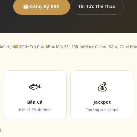
🎰 Đăng Ký 88K
Tin Tức Thể Thao
Giới Hạn
🎰
1000+ Trò Chơi
🔒
Bảo Mật SSL 256-bit
🃏
Live Casino Đẳng Cấp
⭐
Hàn
🐟
💰
Bắn Cá
Jackpot
Bắn cá đổi thưởng
Thưởng cực khủng
G