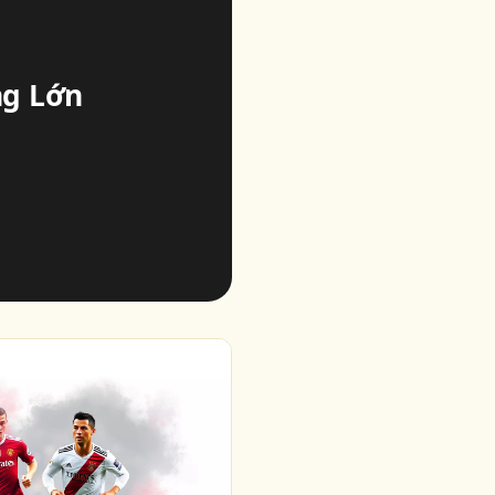
g Lớn