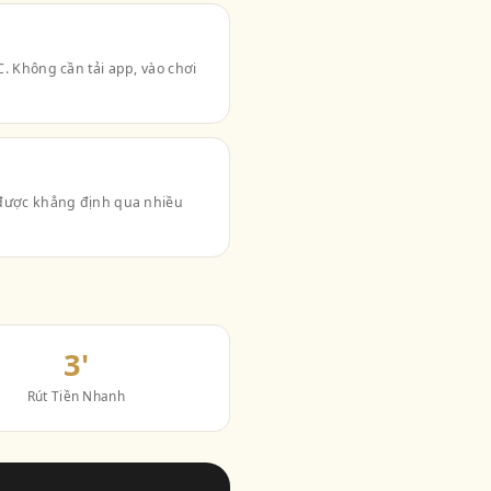
C. Không cần tải app, vào chơi
 được khẳng định qua nhiều
3'
Rút Tiền Nhanh