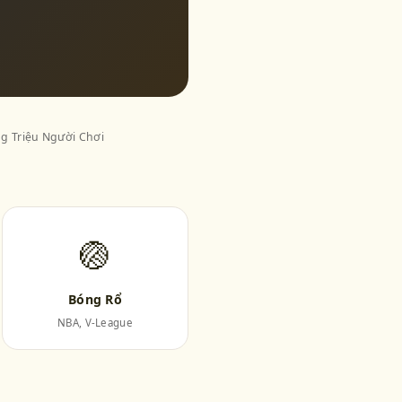
g Triệu Người Chơi
🏐
Bóng Rổ
NBA, V-League