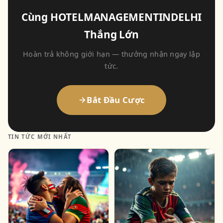
Cùng HOTELMANAGEMENTINDELHI
Thắng Lớn
Hoàn trả không giới hạn — thưởng nhận ngay lập
tức.
Bắt Đầu Cược
TIN TỨC MỚI NHẤT