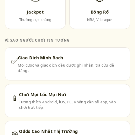
Jackpot
Bóng Rổ
Thưởng cực khủng
NBA, V-League
VÌ SAO NGƯỜI CHƠI TIN TƯỞNG
Giao Dịch Minh Bạch
✅
Mọi cược và giao dịch đều được ghi nhận, tra cứu dễ
dàng.
Chơi Mọi Lúc Mọi Nơi
📱
Tương thích Android, iOS, PC. Không cần tải app, vào
chơi trực tiếp.
Odds Cao Nhất Thị Trường
🎯