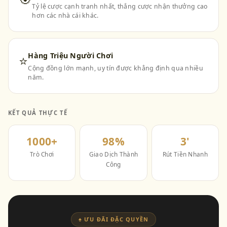
Tỷ lệ cược cạnh tranh nhất, thắng cược nhận thưởng cao
hơn các nhà cái khác.
Hàng Triệu Người Chơi
⭐
Cộng đồng lớn mạnh, uy tín được khẳng định qua nhiều
năm.
KẾT QUẢ THỰC TẾ
1000+
98%
3'
Trò Chơi
Giao Dịch Thành
Rút Tiền Nhanh
Công
♠ ƯU ĐÃI ĐẶC QUYỀN