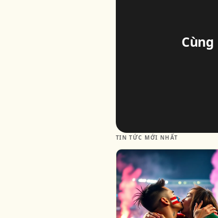
Cùng
TIN TỨC MỚI NHẤT