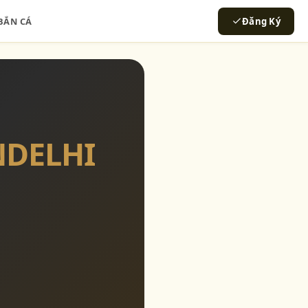
BẮN CÁ
Đăng Ký
DELHI