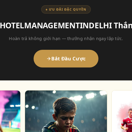
♠ ƯU ĐÃI ĐẶC QUYỀN
 HOTELMANAGEMENTINDELHI Thắn
Hoàn trả không giới hạn — thưởng nhận ngay lập tức.
Bắt Đầu Cược