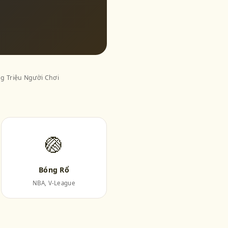
g Triệu Người Chơi
🏐
Bóng Rổ
NBA, V-League