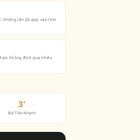
C. Không cần tải app, vào chơi
 được khẳng định qua nhiều
3'
Rút Tiền Nhanh