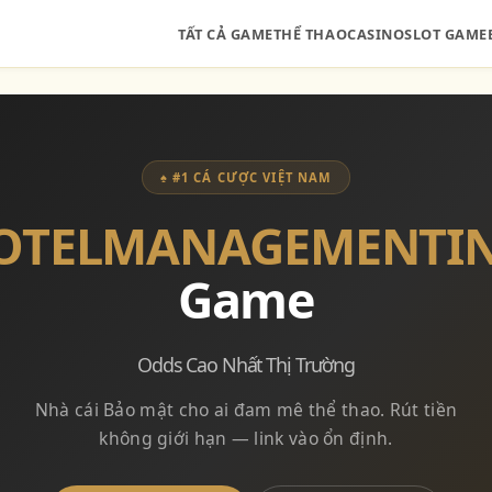
TẤT CẢ GAME
THỂ THAO
CASINO
SLOT GAME
♠ #1 CÁ CƯỢC VIỆT NAM
OTELMANAGEMENTIN
Game
Odds Cao Nhất Thị Trường
Nhà cái Bảo mật cho ai đam mê thể thao. Rút tiền
không giới hạn — link vào ổn định.