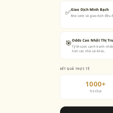
Giao Dịch Minh Bạch
✅
Mọi cược và giao dịch đều 
Odds Cao Nhất Thị Tr
🎯
Tỷ lệ cược cạnh tranh nhấ
hơn các nhà cái khác.
KẾT QUẢ THỰC TẾ
1000+
Trò Chơi