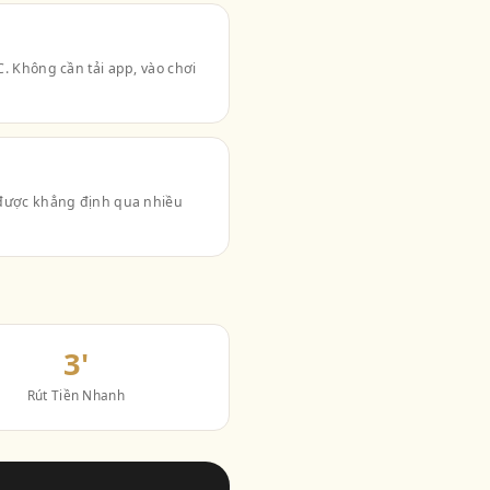
C. Không cần tải app, vào chơi
 được khẳng định qua nhiều
3'
Rút Tiền Nhanh