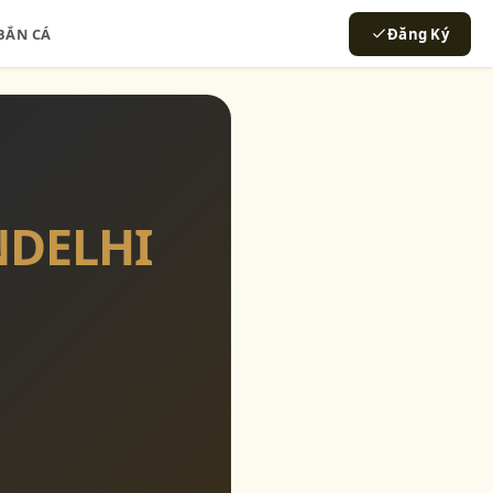
BẮN CÁ
Đăng Ký
DELHI