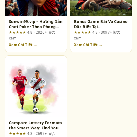
Sunwin99.vip – Hướng Dẫn
Bonus Game Bài Và Casino
Chơi Poker Theo Phong
Đặc Biệt Tại
Cách Aggressive Cho
s666vietnam.com: Đọc
★★★★★
4.8 · 2820+ lượt
★★★★★
4.8 · 3097+ lượt
Người Mới
Trước Khi Nhận
xem
xem
Xem Chi Tiết →
Xem Chi Tiết →
Compare Lottery Formats
the Smart Way: Find Your
Match on DABET
★★★★★
4.8 · 2697+ lượt