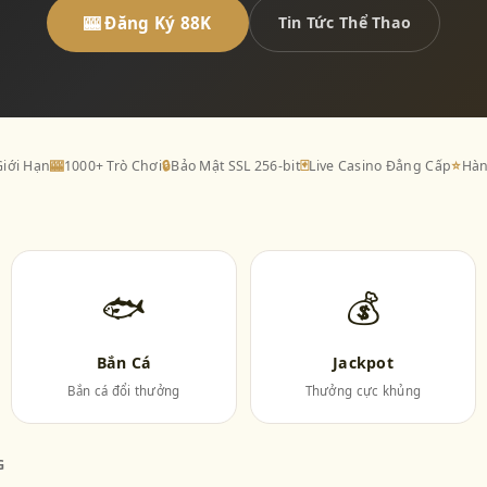
🎰 Đăng Ký 88K
Tin Tức Thể Thao
Giới Hạn
🎰
1000+ Trò Chơi
🔒
Bảo Mật SSL 256-bit
🃏
Live Casino Đẳng Cấp
⭐
Hàn
🐟
💰
Bắn Cá
Jackpot
Bắn cá đổi thưởng
Thưởng cực khủng
G