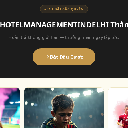
♠ ƯU ĐÃI ĐẶC QUYỀN
 HOTELMANAGEMENTINDELHI Thắn
Hoàn trả không giới hạn — thưởng nhận ngay lập tức.
Bắt Đầu Cược