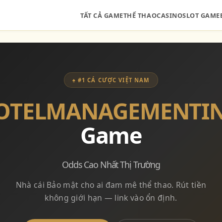
TẤT CẢ GAME
THỂ THAO
CASINO
SLOT GAME
♠ #1 CÁ CƯỢC VIỆT NAM
OTELMANAGEMENTIN
Game
Odds Cao Nhất Thị Trường
Nhà cái Bảo mật cho ai đam mê thể thao. Rút tiền
không giới hạn — link vào ổn định.