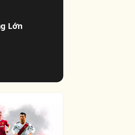
g Lớn