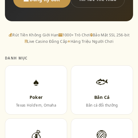
💰
Rút Tiền Không Giới Hạn
🎰
1000+ Trò Chơi
🔒
Bảo Mật SSL 256-bit
🃏
Live Casino Đẳng Cấp
⭐
Hàng Triệu Người Chơi
DANH MỤC
♠
🐟
Poker
Bắn Cá
Texas Hold'em, Omaha
Bắn cá đổi thưởng
💰
🏐