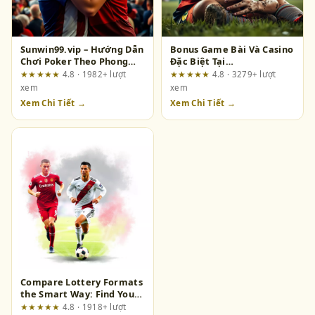
Sunwin99.vip – Hướng Dẫn
Bonus Game Bài Và Casino
Chơi Poker Theo Phong
Đặc Biệt Tại
Cách Aggressive Cho
s666vietnam.com: Đọc
★★★★★
4.8 · 1982+ lượt
★★★★★
4.8 · 3279+ lượt
Người Mới
Trước Khi Nhận
xem
xem
Xem Chi Tiết →
Xem Chi Tiết →
Compare Lottery Formats
the Smart Way: Find Your
Match on DABET
★★★★★
4.8 · 1918+ lượt