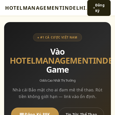
Đăng
HOTELMANAGEMENTINDELHI
.
Ký
♠ #1 CÁ CƯỢC VIỆT NAM
Vào
HOTELMANAGEMENTINDE
Game
Odds Cao Nhất Thị Trường
Nhà cái Bảo mật cho ai đam mê thể thao. Rút
tiền không giới hạn — link vào ổn định.
🎰 Đăng Ký 88K
Tin Tức Thể Thao