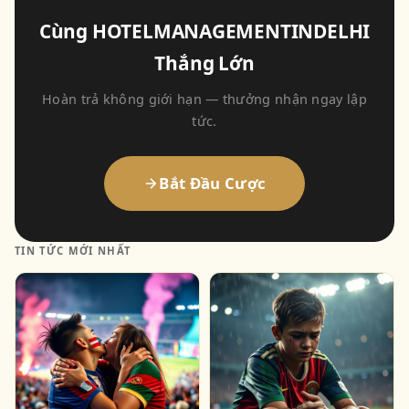
Cùng HOTELMANAGEMENTINDELHI
Thắng Lớn
Hoàn trả không giới hạn — thưởng nhận ngay lập
tức.
Bắt Đầu Cược
TIN TỨC MỚI NHẤT