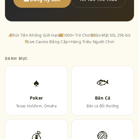
💰
Rút Tiền Không Giới Hạn
🎰
1000+ Trò Chơi
🔒
Bảo Mật SSL 256-bit
🃏
Live Casino Đẳng Cấp
⭐
Hàng Triệu Người Chơi
DANH MỤC
♠
🐟
Poker
Bắn Cá
Texas Hold'em, Omaha
Bắn cá đổi thưởng
💰
🏐