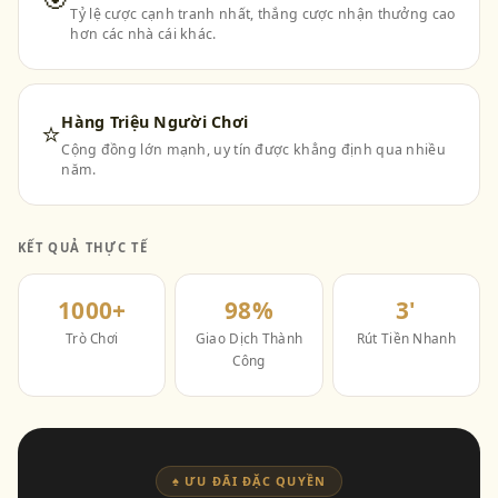
Tỷ lệ cược cạnh tranh nhất, thắng cược nhận thưởng cao
hơn các nhà cái khác.
Hàng Triệu Người Chơi
⭐
Cộng đồng lớn mạnh, uy tín được khẳng định qua nhiều
năm.
KẾT QUẢ THỰC TẾ
1000+
98%
3'
Trò Chơi
Giao Dịch Thành
Rút Tiền Nhanh
Công
♠ ƯU ĐÃI ĐẶC QUYỀN