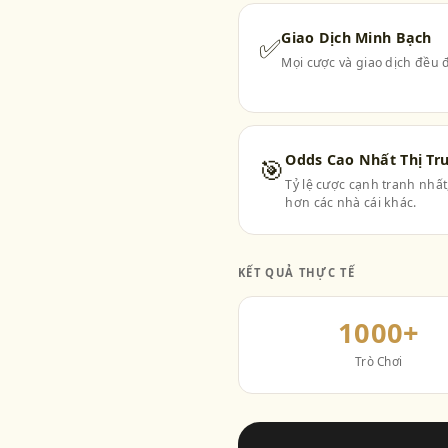
Giao Dịch Minh Bạch
✅
Mọi cược và giao dịch đều 
Odds Cao Nhất Thị Tr
🎯
Tỷ lệ cược cạnh tranh nhấ
hơn các nhà cái khác.
KẾT QUẢ THỰC TẾ
1000+
Trò Chơi