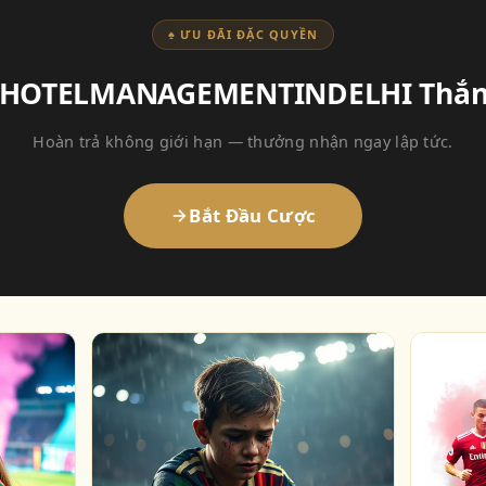
♠ ƯU ĐÃI ĐẶC QUYỀN
 HOTELMANAGEMENTINDELHI Thắn
Hoàn trả không giới hạn — thưởng nhận ngay lập tức.
Bắt Đầu Cược