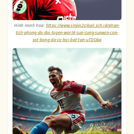
Hình minh hoạ:
https://www.smpn2ciksel.sch.id/phan-
tich-phong-do-doi-tuyen-world-cup-cung-sunwin-con-
sot-bong-da-co-hoi-bat-tan-uTDOba