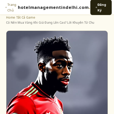
Trang
Đăng
hotelmanagementindelhi.com
.
Chủ
Ký
Home
›
Tất Cả Game
›
Có Nên Mua Vàng Khi Giá Đang Lên Cao? Lời Khuyên Từ Chu