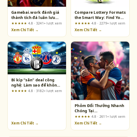
Gamebai.work đánh giá
Compare Lottery Formats
thành tích đá luân lưu
the Smart Way: Find Your
của các đội trước bán kết
Match on DABET
★★★★★
4.8 · 3241+ lượt xem
★★★★★
4.8 · 2279+ lượt xem
World Cup 2026
Xem Chi Tiết →
Xem Chi Tiết →
Bí kíp “săn” deal công
nghệ: Làm sao để không
bị “hớ” khi mua sắm
★★★★★
4.8 · 3182+ lượt xem
online?
Phỏm Đổi Thưởng Nhanh
Chóng Tại
mm99vietnam.com – Ai
★★★★★
4.8 · 2611+ lượt xem
Thực Sự Phù Hợp Và Ai
Xem Chi Tiết →
Xem Chi Tiết →
Nên Tránh?