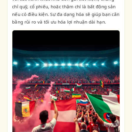
chỉ quỹ, cổ phiếu, hoặc thậm chí là bất động sản
nếu có điều kiện. Sự đa dạng hóa sẽ giúp bạn cân
bằng rủi ro và tối ưu hóa lợi nhuận dài hạn.