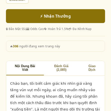
⚡ Nhận Thưởng
🔒 Bảo Mật SSL
🎰 Odds Cao
🔄 Hoàn Trả 1.5%
💳 Đa Kênh Nạp
🔥
306
người đang xem trang này
Nội Dung Bài
Đánh Giá
Giao
Viết
(2,085)
Dịch
Chào bạn, tôi biết cảm giác khi nhìn giá vàng
tăng vùn vụt mỗi ngày, ai cũng muốn nhảy vào
để kiếm lời. Nhưng khoan đã, hãy cùng tôi phân
tích một cách thấu đáo trước khi bạn quyết định
"xuống tiền". Là một người theo dõi thị trường tài