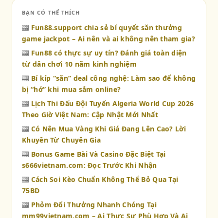
BẠN CÓ THỂ THÍCH
🎰
Fun88.support chia sẻ bí quyết săn thưởng
game jackpot – Ai nên và ai không nên tham gia?
🎰
Fun88 có thực sự uy tín? Đánh giá toàn diện
từ dân chơi 10 năm kinh nghiệm
🎰
Bí kíp “săn” deal công nghệ: Làm sao để không
bị “hớ” khi mua sắm online?
🎰
Lịch Thi Đấu Đội Tuyển Algeria World Cup 2026
Theo Giờ Việt Nam: Cập Nhật Mới Nhất
🎰
Có Nên Mua Vàng Khi Giá Đang Lên Cao? Lời
Khuyên Từ Chuyên Gia
🎰
Bonus Game Bài Và Casino Đặc Biệt Tại
s666vietnam.com: Đọc Trước Khi Nhận
🎰
Cách Soi Kèo Chuẩn Không Thể Bỏ Qua Tại
75BD
🎰
Phỏm Đổi Thưởng Nhanh Chóng Tại
mm99vietnam.com – Ai Thực Sự Phù Hợp Và Ai