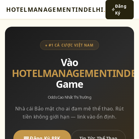
Đăng
HOTELMANAGEMENTINDELHI
.
Ký
♠ #1 CÁ CƯỢC VIỆT NAM
Vào
HOTELMANAGEMENTINDE
Game
Odds Cao Nhất Thị Trường
Nhà cái Bảo mật cho ai đam mê thể thao. Rút
tiền không giới hạn — link vào ổn định.
🎰 Đăng Ký 88K
Tin Tức Thể Thao