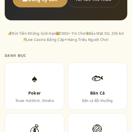
💰
Rút Tiền Không Giới Hạn
🎰
1000+ Trò Chơi
🔒
Bảo Mật SSL 256-bit
🃏
Live Casino Đẳng Cấp
⭐
Hàng Triệu Người Chơi
DANH MỤC
♠
🐟
Poker
Bắn Cá
Texas Hold'em, Omaha
Bắn cá đổi thưởng
💰
🏐