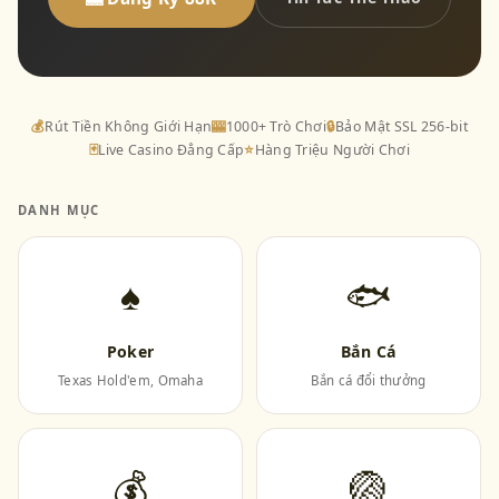
💰
Rút Tiền Không Giới Hạn
🎰
1000+ Trò Chơi
🔒
Bảo Mật SSL 256-bit
🃏
Live Casino Đẳng Cấp
⭐
Hàng Triệu Người Chơi
DANH MỤC
♠
🐟
Poker
Bắn Cá
Texas Hold'em, Omaha
Bắn cá đổi thưởng
💰
🏐