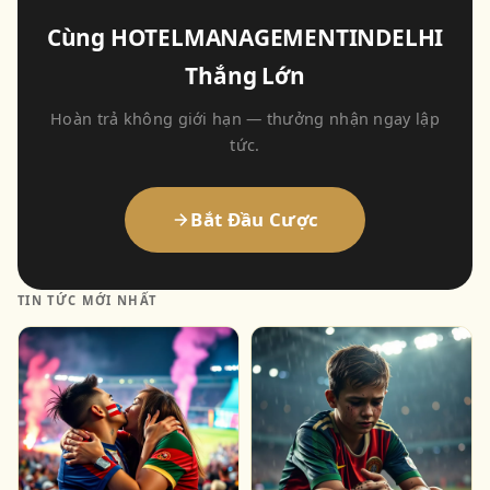
Cùng HOTELMANAGEMENTINDELHI
Thắng Lớn
Hoàn trả không giới hạn — thưởng nhận ngay lập
tức.
Bắt Đầu Cược
TIN TỨC MỚI NHẤT