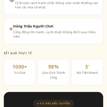
Tỷ lệ cược cạnh tranh nhất, thắng cược nhận thưởng cao
hơn các nhà cái khác.
Hàng Triệu Người Chơi
⭐
Cộng đồng lớn mạnh, uy tín được khẳng định qua nhiều
năm.
KẾT QUẢ THỰC TẾ
1000+
98%
3'
Trò Chơi
Giao Dịch Thành
Rút Tiền Nhanh
Công
♠ ƯU ĐÃI ĐẶC QUYỀN