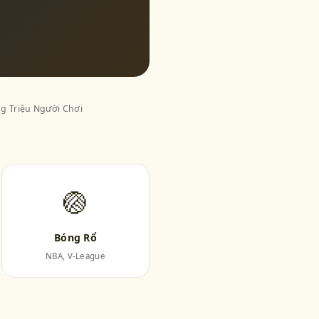
g Triệu Người Chơi
🏐
Bóng Rổ
NBA, V-League