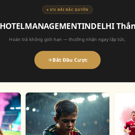
♠ ƯU ĐÃI ĐẶC QUYỀN
 HOTELMANAGEMENTINDELHI Thắn
Hoàn trả không giới hạn — thưởng nhận ngay lập tức.
Bắt Đầu Cược