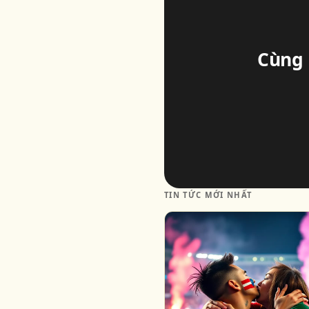
Cùng
TIN TỨC MỚI NHẤT