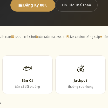
🎰 Đăng Ký 88K
Tin Tức Thể Thao
Giới Hạn
🎰
1000+ Trò Chơi
🔒
Bảo Mật SSL 256-bit
🃏
Live Casino Đẳng Cấp
⭐
Hàn
🐟
💰
Bắn Cá
Jackpot
Bắn cá đổi thưởng
Thưởng cực khủng
G