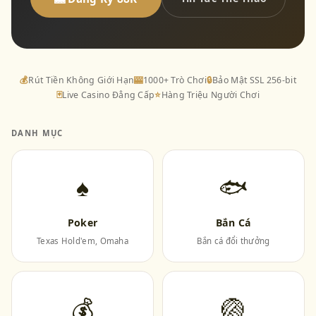
💰
Rút Tiền Không Giới Hạn
🎰
1000+ Trò Chơi
🔒
Bảo Mật SSL 256-bit
🃏
Live Casino Đẳng Cấp
⭐
Hàng Triệu Người Chơi
DANH MỤC
♠
🐟
Poker
Bắn Cá
Texas Hold'em, Omaha
Bắn cá đổi thưởng
💰
🏐