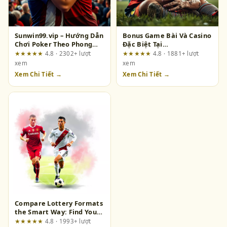
Sunwin99.vip – Hướng Dẫn
Bonus Game Bài Và Casino
Chơi Poker Theo Phong
Đặc Biệt Tại
Cách Aggressive Cho
s666vietnam.com: Đọc
★★★★★
4.8 · 2302+ lượt
★★★★★
4.8 · 1881+ lượt
Người Mới
Trước Khi Nhận
xem
xem
Xem Chi Tiết →
Xem Chi Tiết →
Compare Lottery Formats
the Smart Way: Find Your
Match on DABET
★★★★★
4.8 · 1993+ lượt