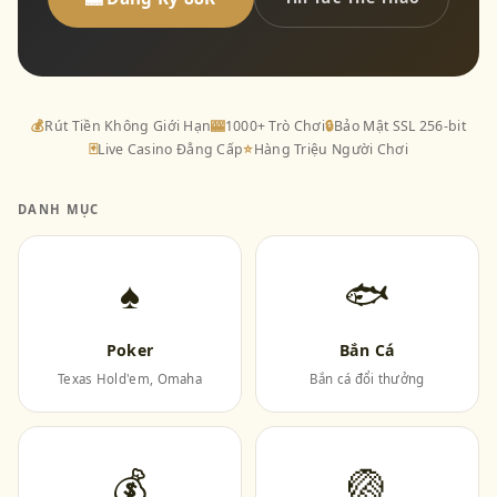
💰
Rút Tiền Không Giới Hạn
🎰
1000+ Trò Chơi
🔒
Bảo Mật SSL 256-bit
🃏
Live Casino Đẳng Cấp
⭐
Hàng Triệu Người Chơi
DANH MỤC
♠
🐟
Poker
Bắn Cá
Texas Hold'em, Omaha
Bắn cá đổi thưởng
💰
🏐