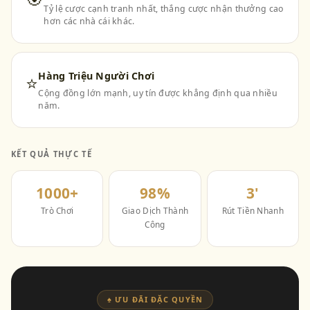
Tỷ lệ cược cạnh tranh nhất, thắng cược nhận thưởng cao
hơn các nhà cái khác.
Hàng Triệu Người Chơi
⭐
Cộng đồng lớn mạnh, uy tín được khẳng định qua nhiều
năm.
KẾT QUẢ THỰC TẾ
1000+
98%
3'
Trò Chơi
Giao Dịch Thành
Rút Tiền Nhanh
Công
♠ ƯU ĐÃI ĐẶC QUYỀN