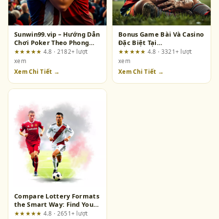
Sunwin99.vip – Hướng Dẫn
Bonus Game Bài Và Casino
Chơi Poker Theo Phong
Đặc Biệt Tại
Cách Aggressive Cho
s666vietnam.com: Đọc
★★★★★
4.8 · 2182+ lượt
★★★★★
4.8 · 3321+ lượt
Người Mới
Trước Khi Nhận
xem
xem
Xem Chi Tiết →
Xem Chi Tiết →
Compare Lottery Formats
the Smart Way: Find Your
Match on DABET
★★★★★
4.8 · 2651+ lượt