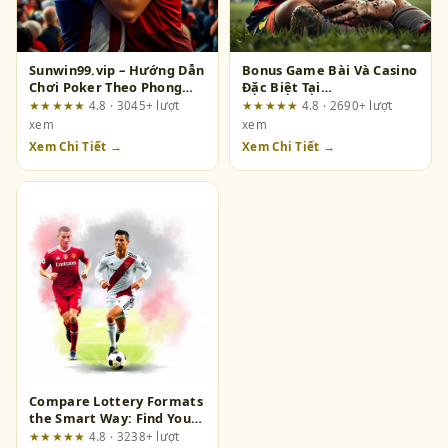
Sunwin99.vip – Hướng Dẫn
Bonus Game Bài Và Casino
Chơi Poker Theo Phong
Đặc Biệt Tại
Cách Aggressive Cho
s666vietnam.com: Đọc
★★★★★
4.8 · 3045+ lượt
★★★★★
4.8 · 2690+ lượt
Người Mới
Trước Khi Nhận
xem
xem
Xem Chi Tiết →
Xem Chi Tiết →
Compare Lottery Formats
the Smart Way: Find Your
Match on DABET
★★★★★
4.8 · 3238+ lượt