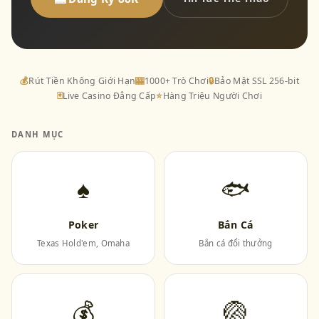
💰
Rút Tiền Không Giới Hạn
🎰
1000+ Trò Chơi
🔒
Bảo Mật SSL 256-bit
🃏
Live Casino Đẳng Cấp
⭐
Hàng Triệu Người Chơi
DANH MỤC
♠
🐟
Poker
Bắn Cá
Texas Hold'em, Omaha
Bắn cá đổi thưởng
💰
🏐