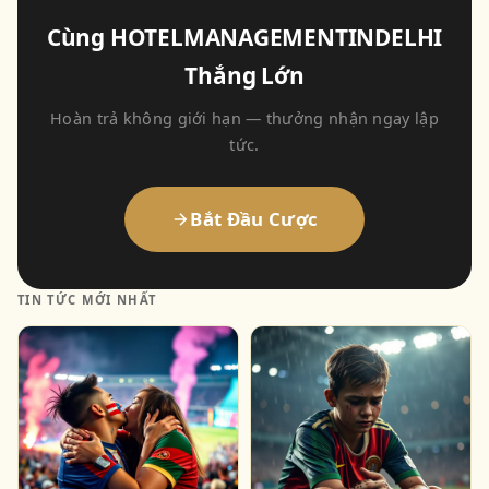
Cùng HOTELMANAGEMENTINDELHI
Thắng Lớn
Hoàn trả không giới hạn — thưởng nhận ngay lập
tức.
Bắt Đầu Cược
TIN TỨC MỚI NHẤT