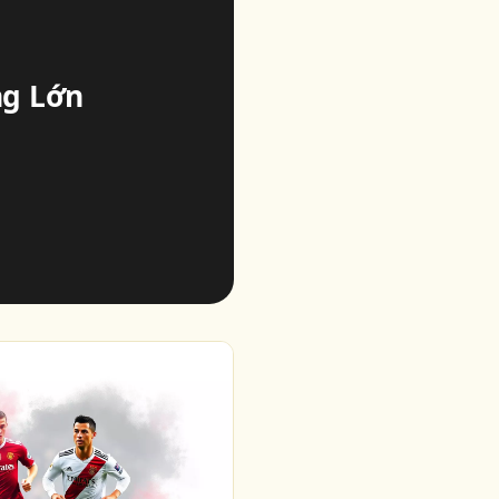
g Lớn