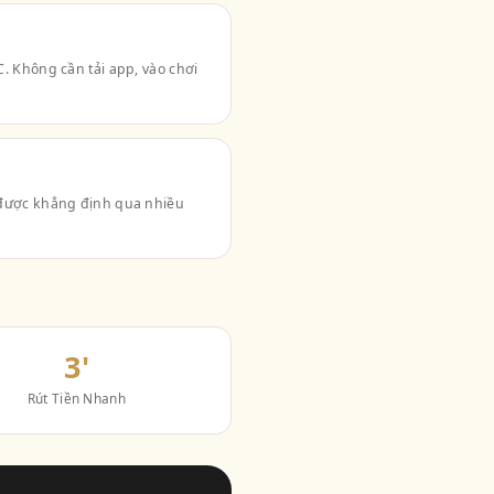
C. Không cần tải app, vào chơi
 được khẳng định qua nhiều
3'
Rút Tiền Nhanh