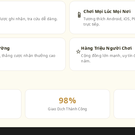
Chơi Mọi Lúc Mọi Nơi
📱
được ghi nhận, tra cứu dễ dàng.
Tương thích Android, iOS, P
trực tiếp.
ường
Hàng Triệu Người Chơi
⭐
t, thắng cược nhận thưởng cao
Cộng đồng lớn mạnh, uy tín
năm.
98%
Giao Dịch Thành Công