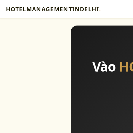
HOTELMANAGEMENTINDELHI
.
Vào
H