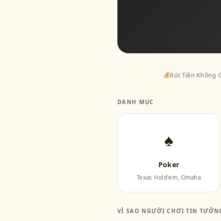
💰
Rút Tiền Không 
DANH MỤC
♠
Poker
Texas Hold'em, Omaha
VÌ SAO NGƯỜI CHƠI TIN TƯỞN