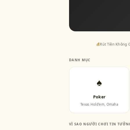
💰
Rút Tiền Không 
DANH MỤC
♠
Poker
Texas Hold'em, Omaha
VÌ SAO NGƯỜI CHƠI TIN TƯỞN