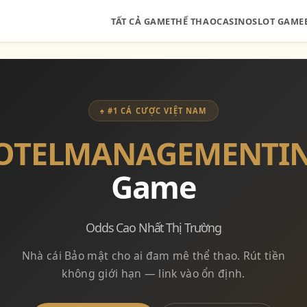
TẤT CẢ GAME
THỂ THAO
CASINO
SLOT GAME
♠ #1 CÁ CƯỢC VIỆT NAM
OTELMANAGEMENTIN
Game
Odds Cao Nhất Thị Trường
Nhà cái Bảo mật cho ai đam mê thể thao. Rút tiền
không giới hạn — link vào ổn định.