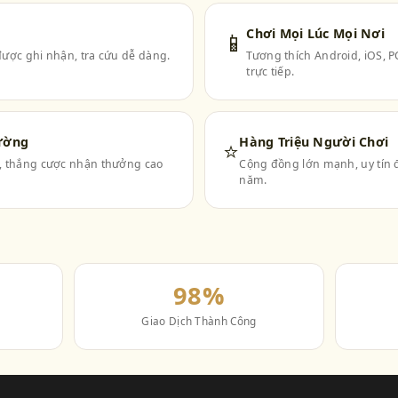
Chơi Mọi Lúc Mọi Nơi
📱
được ghi nhận, tra cứu dễ dàng.
Tương thích Android, iOS, P
trực tiếp.
ường
Hàng Triệu Người Chơi
⭐
t, thắng cược nhận thưởng cao
Cộng đồng lớn mạnh, uy tín
năm.
98%
Giao Dịch Thành Công