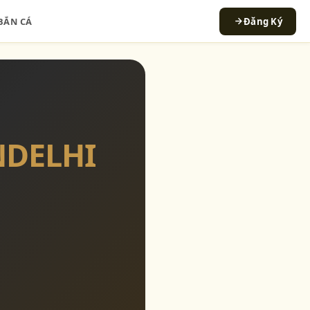
BẮN CÁ
Đăng Ký
DELHI