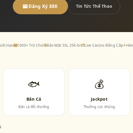
🎰 Đăng Ký 88K
Tin Tức Thể Thao
Giới Hạn
🎰
1000+ Trò Chơi
🔒
Bảo Mật SSL 256-bit
🃏
Live Casino Đẳng Cấp
⭐
Hàn
🐟
💰
Bắn Cá
Jackpot
Bắn cá đổi thưởng
Thưởng cực khủng
G