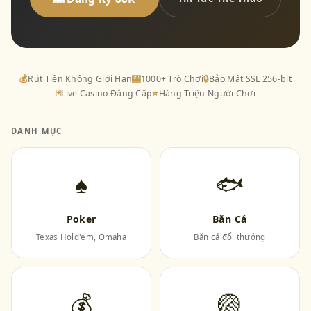
💰
Rút Tiền Không Giới Hạn
🎰
1000+ Trò Chơi
🔒
Bảo Mật SSL 256-bit
🃏
Live Casino Đẳng Cấp
⭐
Hàng Triệu Người Chơi
DANH MỤC
♠
🐟
Poker
Bắn Cá
Texas Hold'em, Omaha
Bắn cá đổi thưởng
💰
🏐