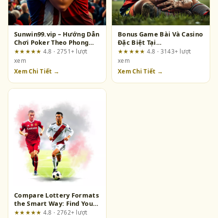
Sunwin99.vip – Hướng Dẫn
Bonus Game Bài Và Casino
Chơi Poker Theo Phong
Đặc Biệt Tại
Cách Aggressive Cho
s666vietnam.com: Đọc
★★★★★
4.8 · 2751+ lượt
★★★★★
4.8 · 3143+ lượt
Người Mới
Trước Khi Nhận
xem
xem
Xem Chi Tiết →
Xem Chi Tiết →
Compare Lottery Formats
the Smart Way: Find Your
Match on DABET
★★★★★
4.8 · 2762+ lượt