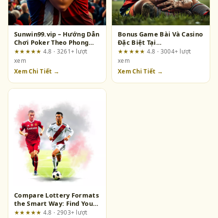
Sunwin99.vip – Hướng Dẫn
Bonus Game Bài Và Casino
Chơi Poker Theo Phong
Đặc Biệt Tại
Cách Aggressive Cho
s666vietnam.com: Đọc
★★★★★
4.8 · 3261+ lượt
★★★★★
4.8 · 3004+ lượt
Người Mới
Trước Khi Nhận
xem
xem
Xem Chi Tiết →
Xem Chi Tiết →
Compare Lottery Formats
the Smart Way: Find Your
Match on DABET
★★★★★
4.8 · 2903+ lượt