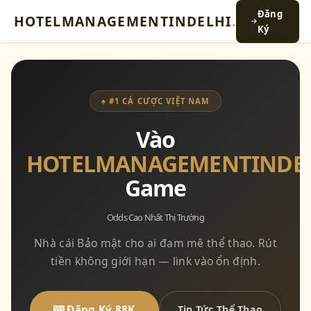
Đăng
HOTELMANAGEMENTINDELHI
.
Ký
♠ #1 CÁ CƯỢC VIỆT NAM
Vào
HOTELMANAGEMENTINDE
Game
Odds Cao Nhất Thị Trường
Nhà cái Bảo mật cho ai đam mê thể thao. Rút
tiền không giới hạn — link vào ổn định.
🎰 Đăng Ký 88K
Tin Tức Thể Thao