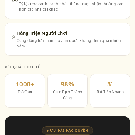
Tỷ lệ cược cạnh tranh nhất, thắng cược nhận thưởng cao
hơn các nhà cái khác.
Hàng Triệu Người Chơi
⭐
Cộng đồng lớn mạnh, uy tín được khẳng định qua nhiều
năm.
KẾT QUẢ THỰC TẾ
1000+
98%
3'
Trò Chơi
Giao Dịch Thành
Rút Tiền Nhanh
Công
♠ ƯU ĐÃI ĐẶC QUYỀN