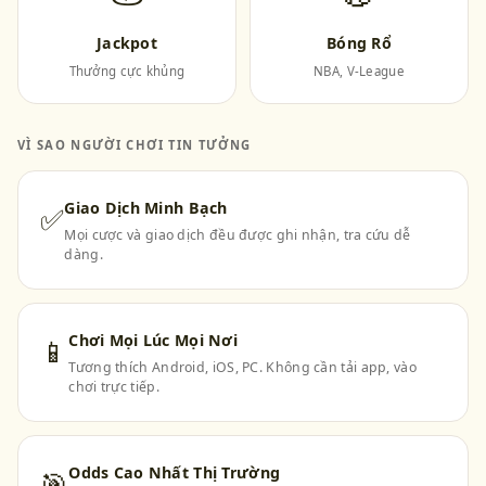
Jackpot
Bóng Rổ
Thưởng cực khủng
NBA, V-League
VÌ SAO NGƯỜI CHƠI TIN TƯỞNG
Giao Dịch Minh Bạch
✅
Mọi cược và giao dịch đều được ghi nhận, tra cứu dễ
dàng.
Chơi Mọi Lúc Mọi Nơi
📱
Tương thích Android, iOS, PC. Không cần tải app, vào
chơi trực tiếp.
Odds Cao Nhất Thị Trường
🎯