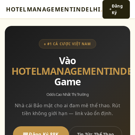
Đăng
HOTELMANAGEMENTINDELHI
.
Ký
♠ #1 CÁ CƯỢC VIỆT NAM
Vào
HOTELMANAGEMENTINDE
Game
Odds Cao Nhất Thị Trường
Nhà cái Bảo mật cho ai đam mê thể thao. Rút
tiền không giới hạn — link vào ổn định.
🎰 Đăng Ký 88K
Tin Tức Thể Thao