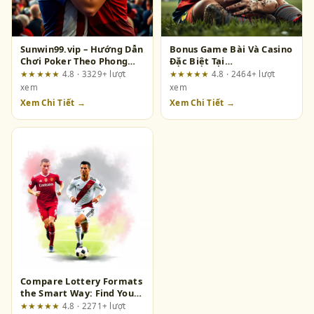
Sunwin99.vip – Hướng Dẫn
Bonus Game Bài Và Casino
Chơi Poker Theo Phong
Đặc Biệt Tại
Cách Aggressive Cho
s666vietnam.com: Đọc
★★★★★
4.8 · 3329+ lượt
★★★★★
4.8 · 2464+ lượt
Người Mới
Trước Khi Nhận
xem
xem
Xem Chi Tiết →
Xem Chi Tiết →
Compare Lottery Formats
the Smart Way: Find Your
Match on DABET
★★★★★
4.8 · 2271+ lượt