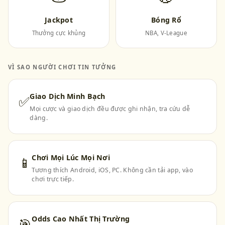
Jackpot
Bóng Rổ
Thưởng cực khủng
NBA, V-League
VÌ SAO NGƯỜI CHƠI TIN TƯỞNG
Giao Dịch Minh Bạch
✅
Mọi cược và giao dịch đều được ghi nhận, tra cứu dễ
dàng.
Chơi Mọi Lúc Mọi Nơi
📱
Tương thích Android, iOS, PC. Không cần tải app, vào
chơi trực tiếp.
Odds Cao Nhất Thị Trường
🎯