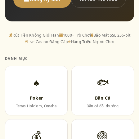
💰
Rút Tiền Không Giới Hạn
🎰
1000+ Trò Chơi
🔒
Bảo Mật SSL 256-bit
🃏
Live Casino Đẳng Cấp
⭐
Hàng Triệu Người Chơi
DANH MỤC
♠
🐟
Poker
Bắn Cá
Texas Hold'em, Omaha
Bắn cá đổi thưởng
💰
🏐