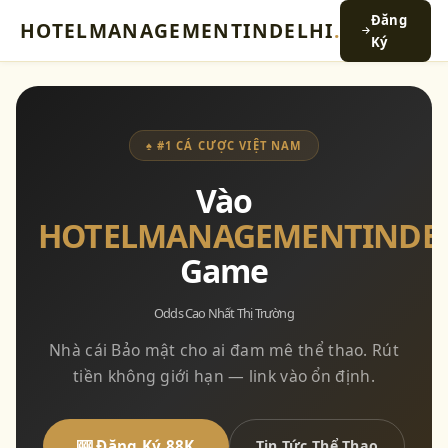
Đăng
HOTELMANAGEMENTINDELHI
.
Ký
♠ #1 CÁ CƯỢC VIỆT NAM
Vào
HOTELMANAGEMENTINDE
Game
Odds Cao Nhất Thị Trường
Nhà cái Bảo mật cho ai đam mê thể thao. Rút
tiền không giới hạn — link vào ổn định.
🎰 Đăng Ký 88K
Tin Tức Thể Thao